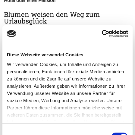
Hotel oder einer Pension
.
Blumen weisen den Weg zum
Urlaubsglück
Hier werden Augenblicke zu kleinen Kostbarkeiten, weil sie
selten geworden sind. Wo sonst kann man sich sein
Frühstücksei aus dem Stall holen, Tiere hautnah
kennenlernen oder unterm Apfelbaum in der Hängematte
Diese Webseite verwendet Cookies
ein Nickerchen machen?
Wir verwenden Cookies, um Inhalte und Anzeigen zu
personalisieren, Funktionen für soziale Medien anbieten
INDIVIDUELLE ANGEBOTE
zu können und die Zugriffe auf unsere Website zu
analysieren. Außerdem geben wir Informationen zu Ihrer
Anreise
*
Verwendung unserer Website an unsere Partner für
soziale Medien, Werbung und Analysen weiter. Unsere
Partner führen diese Informationen möglicherweise mit
Abreise
*
weiteren Daten zusammen, die Sie ihnen bereitgestellt
haben oder die sie im Rahmen Ihrer Nutzung der Dienste
Reiseziel
*
gesammelt haben.
Einwilligungsauswahl